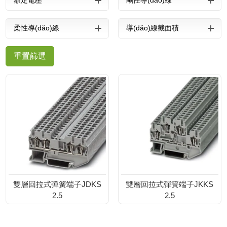
額定電壓
剛性導(dǎo)線
柔性導(dǎo)線
導(dǎo)線截面積
(yīng)用
新聞中心
重置篩選
榮譽(yù)資質
(zhì)
聯(lián)系我
們
雙層回拉式彈簧端子JDKS
雙層回拉式彈簧端子JKKS
2.5
2.5