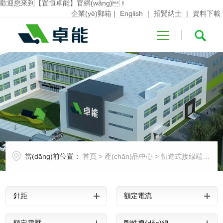
歡迎您來到【置恒卓能】官網(wǎng)！
企業(yè)郵箱
|
English
|
招賢納士
|
資料下載
首頁
關(guān)于卓
當(dāng)前位置：
首頁
>
產(chǎn)品中心
>
軌道式接線端子系列
能
產(chǎn)品中
針距
額定電流
心
行業(yè)應