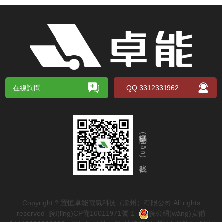
在線詢問
QQ:3312331962
掃碼關(guān)注我們
Copyright ? 置恒卓能電氣科技（滁州）有限公司 All rights
reserved
皖I(lǐng)CP備16011971號-1
皖公網(wǎng)安備