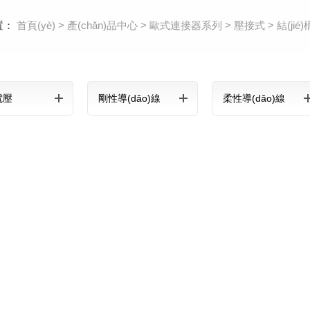
置：
首頁(yè)
>
產(chǎn)品中心
>
歐式連接器系列
>
壓接式
>
結(jié
電壓
剛性導(dǎo)線
柔性導(dǎo)線