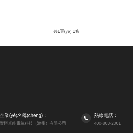
共
1
頁(yè)
1
條
企業(yè)名稱(chēng)：
熱線電話：
置恒卓能電氣科技（滁州）有限公司
400-803-2001