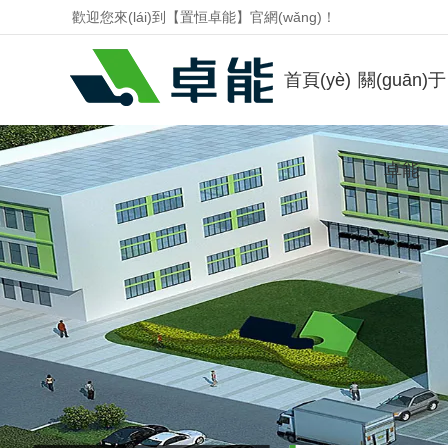
歡迎您來(lái)到【置恒卓能】官網(wǎng)！
首頁(yè)
關(guān)于
分?jǐn)嘈凼奖ｋU(xiǎn)絲端子 JK5-HESI系列
卓能