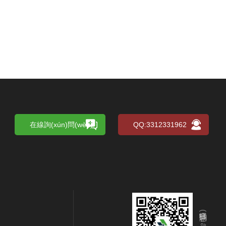
在線詢(xún)問(wèn)
QQ:3312331962
掃碼關(guān)注我們