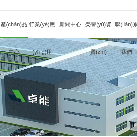
產(chǎn)品
行業(yè)應
新聞中心
榮譽(yù)資
聯(lián)
中心
(yīng)用
質(zhì)
我們