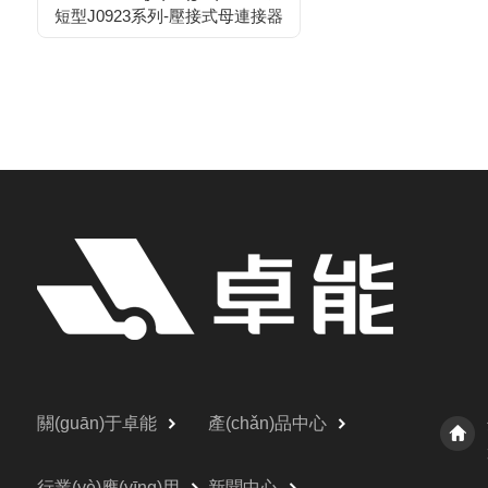
短型J0923系列-壓接式母連接器
關(guān)于卓能
產(chǎn)品中心
行業(yè)應(yīng)用
新聞中心