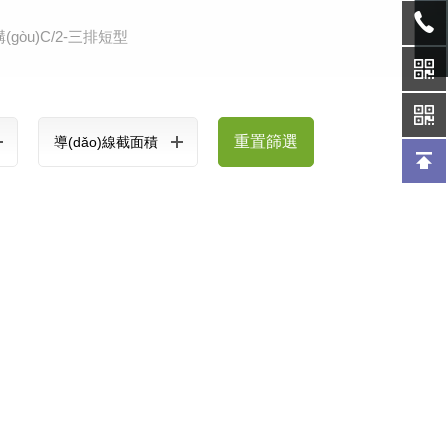
)構(gòu)C/2-三排短型
重置篩選
導(dǎo)線截面積