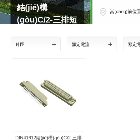
結(jié)構
當(dāng)前位
(gòu)C/2-三排短
型
針距
額定電流
額定
DIN41612結(jié)構(gòu)C/2-三排