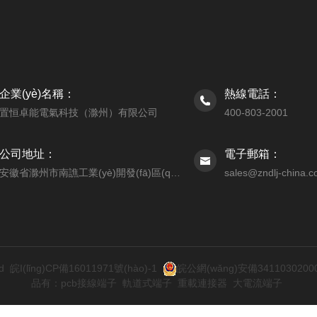
企業(yè)名稱：
熱線電話：
置恒卓能電氣科技（滁州）有限公司
400-803-2001
公司地址：
電子郵箱：
安徽省滁州市南譙工業(yè)開發(fā)區(qū)烏衣園區(qū)蘆莊路81號(hào)
sales@zndlj-china.
ed
皖I(lǐng)CP備16011971號(hào)-1
皖公網(wǎng)安備3411030200
品有：
pcb接線端子
軌道式端子
重載連接器
大電流端子