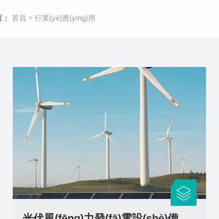
置：
首頁
>
行業(yè)應(yīng)用
光伏風(fēng)力發(fā)電設(shè)備