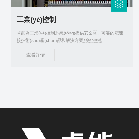
工業(yè)控制
卓能為工業(yè)控制系統(tǒng)提供安全、可靠的電連
接技術(shù)產(chǎn)品和解決方案。
查看詳情