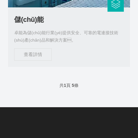
儲(chǔ)能
卓能為儲(chǔ)能行業(yè)提供安全、可靠的電連接技術
(shù)產(chǎn)品和解決方案。
查看詳情
共
1
頁
5
條