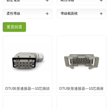
額定電壓
剛性導線
柔性導線
導線截面積
新聞中心
重置篩選
榮譽資質
聯(lián)系我
們
DTU矩形連接器—10芯插頭
DTU矩形連接器—10芯插座