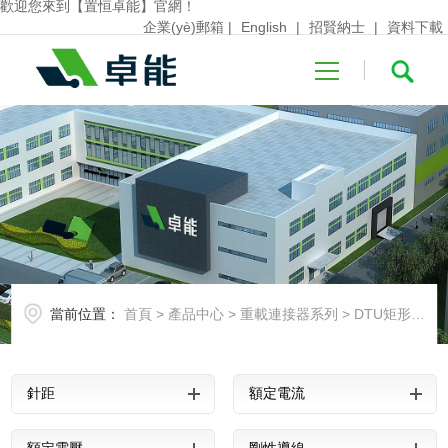
歡迎您來到【置恒卓能】官網！
企業(yè)郵箱
|
English
|
招賢納士
|
資料下載
首頁
關于卓能
當前位置：
首頁
>
產品中心
>
重載連接器系列
>
DTU矩形連接器
產品中心
針距
額定電流
行業(yè)應用