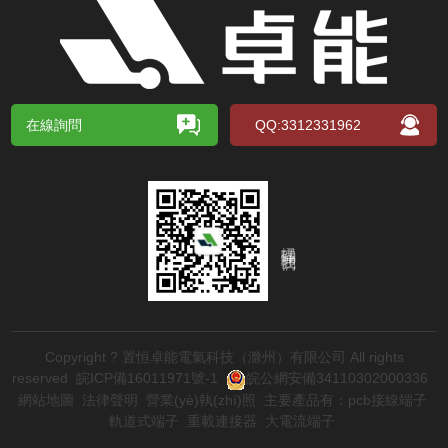
在線詢問
QQ:3312331962
掃碼關注我們
Copyright ? 置恒卓能電氣科技（滁州）有限公司 All rights
reserved
皖ICP備16011971號-1
皖公網安備34110302000336
網站地圖
法律聲明
營業(yè)執(zhí)照
主要產品有：
pcb接線端子
軌道式端子
重載連接器
大電流端子