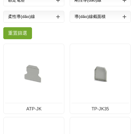
額定電壓
剛性導(dǎo)線
柔性導(dǎo)線
導(dǎo)線截面積
(yīng)用
新聞中心
重置篩選
榮譽(yù)資質
(zhì)
聯(lián)系我
們
ATP-JK
TP-JK35