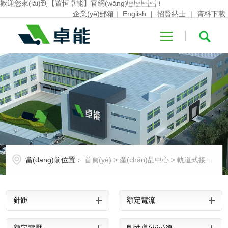
歡迎您來(lái)到【置恒卓能】官網(wǎng)！
企業(yè)郵箱
|
English
|
招賢納士
|
資料下載
首頁(yè)
關(guān)于卓
當(dāng)前位置：
首頁(yè)
>
產(chǎn)品中心
>
軌道式接線端子系列
能
產(chǎn)品中
針距
額定電流
心
行業(yè)應