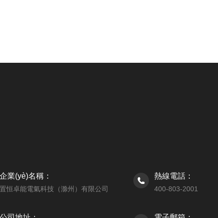
企業(yè)名稱：
熱線電話：
置恒卓能電氣科技（滁州）有限公司
400-803-2001
公司地址：
電子郵箱：