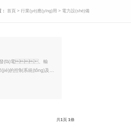
置：
首頁
>
行業(yè)應(yīng)用
>
電力設(shè)備
發(fā)電、輸
ié)的控制系統(tǒng)及一
術(shù)產(chǎn)品
共
1
頁
1
條