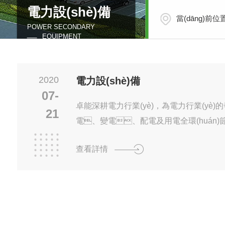
電力設(shè)備
當(dāng)前位
POWER SECONDARY
EQUIPMENT
2020
電力設(shè)備
07-
卓能深耕電力行業(yè)，為電力行業(yè)的
21
電、變電、配電及用電全環(huán)節(j
次設(shè)備提供安全、可靠的電連接技
查看詳情
和解決方案。