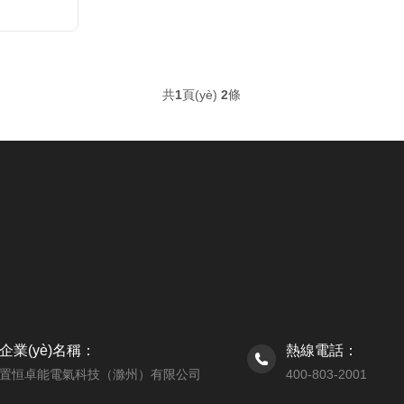
共
1
頁(yè)
2
條
企業(yè)名稱：
熱線電話：
置恒卓能電氣科技（滁州）有限公司
400-803-2001