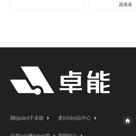
器插座
關(guān)于卓能
產(chǎn)品中心
行業(yè)應(yīng)用
新聞中心