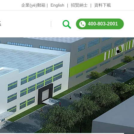
企業(yè)郵箱
|
English
|
招賢納士
|
資料下載
系
400-803-2001