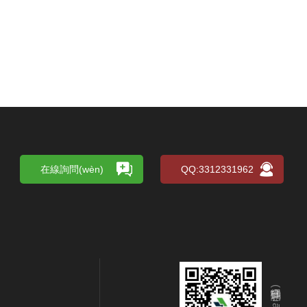
在線詢問(wèn)
QQ:3312331962
掃碼關(guān)注我們