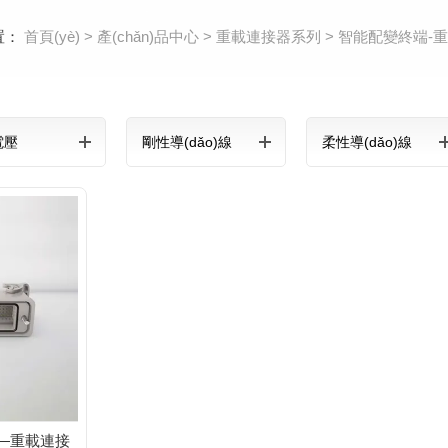
置：
首頁(yè)
>
產(chǎn)品中心
>
重載連接器系列
>
智能配變終端-
電壓
剛性導(dǎo)線
柔性導(dǎo)線
—重載連接