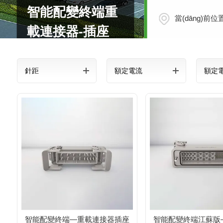
智能配變終端重
當(dāng)前位
載連接器-插座
針距
額定電流
額定
智能配變終端—重載連接器插座
智能配變終端江蘇版