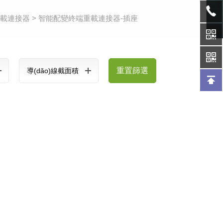
重載連接器
>
智能配變終端重載連接器-插座
重置篩選
導(dǎo)線截面積