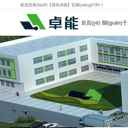
歡迎您來(lái)到【置恒卓能】官網(wǎng)！
首頁(yè)
關(guān)于
分?jǐn)嘈凼奖ｋU(xiǎn)絲端子 JK5-HESI系列
卓能