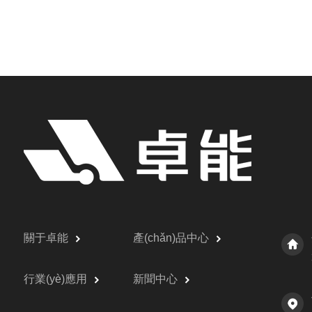
關于卓能
產(chǎn)品中心
行業(yè)應用
新聞中心