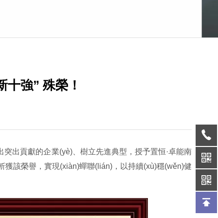
十強” 殊榮！
展作出突出貢獻的企業(yè)、樹立先進典型，授予置恒·卓能南
譽，實現(xiàn)蟬聯(lián)，以持續(xù)穩(wěn)健