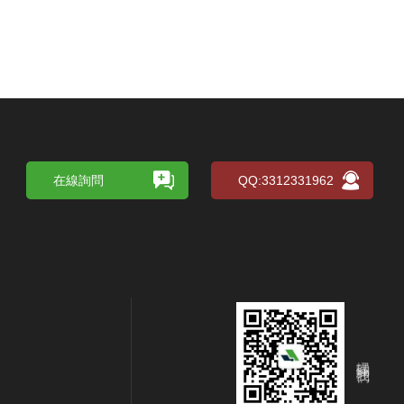
在線詢問
QQ:3312331962
掃碼關注我們