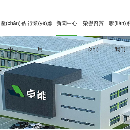
產(chǎn)品
行業(yè)應
新聞中心
榮譽資質
聯(lián)
中心
用
(zhì)
我們