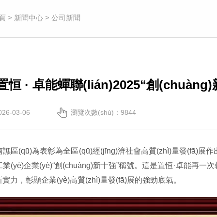
頁
>
新聞中心
>
公司新聞
！置恒 · 卓能蟬聯(lián)2025“創(chuàng)新
26-03-06
瀏覽次數(shù)：
9844
qū)為表彰為全區(qū)經(jīng)濟社會高質(zhì)量發(fā)
業(yè)企業(yè)“創(chuàng)新十強”稱號。這是置恒·卓能再一次斬獲該榮
新實力，彰顯企業(yè)高質(zhì)量發(fā)展的強勁底氣。