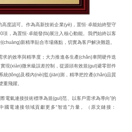
實干的高度認可。作為高新技術企業(yè)，置恒·卓能始終堅守
0項，為置恒·卓能發(fā)展注入核心動能。我們始終以客
chuàng)新精準貼合市場痛點，切實為客戶解決難題。
客戶需求的效率與精準度；大力推進各生產(chǎn)車間硬件迭
xiàn)微米級誤差控制，從源頭有效規(guī)避零部件
ng)及模內(nèi)監(jiān)測，精準把控產(chǎn)品質
)了雙重飛躍。
以國際電氣連接技術標準為規(guī)范、以客戶需求為導向”的
，為中國電連接領域貢獻更多“智造”力量。（原文鏈接：