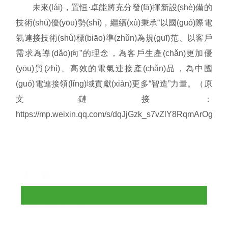
未來(lái)，置恒·卓能將充分發(fā)揮新設(shè)備的
技術(shù)優(yōu)勢(shì)，繼續(xù)秉承“以國(guó)際電
氣連接技術(shù)標(biāo)準(zhǔn)為規(guī)范、以客戶
需求為導(dǎo)向”的理念，為客戶生產(chǎn)更加優
(yōu)質(zhì)、高效的電氣連接產(chǎn)品，為中國
(guó)電連接領(lǐng)域貢獻(xiàn)更多“智造”力量。（
原
文鏈接：
https://mp.weixin.qq.com/s/dqJjGzk_s7vZlY8RqmArOg
）
上一篇
芳華映卓能，致敬“她”力量——置恒·卓能祝全體
女職工婦女節(jié)快