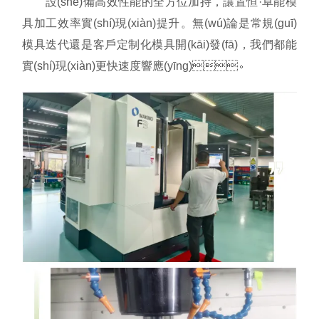
設(shè)備高效性能的全方位加持，讓置恒·卓能模
具加工效率實(shí)現(xiàn)提升。無(wú)論是常規(guī)
模具迭代還是客戶定制化模具開(kāi)發(fā)，我們都能
實(shí)現(xiàn)更快速度響應(yīng)。