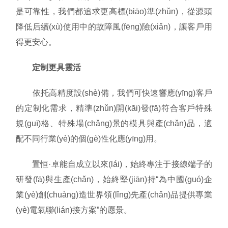
是可靠性，我們都追求更高標(biāo)準(zhǔn)，從源頭
降低后續(xù)使用中的故障風(fēng)險(xiǎn)，讓客戶用
得更安心。
定制更具靈活
依托高精度設(shè)備，我們可快速響應(yīng)客戶
的定制化需求，精準(zhǔn)開(kāi)發(fā)符合客戶特殊
規(guī)格、特殊場(chǎng)景的模具與產(chǎn)品，適
配不同行業(yè)的個(gè)性化應(yīng)用。
置恒·卓能自成立以來(lái)，始終專注于接線端子的
研發(fā)與生產(chǎn)，始終堅(jiān)持“為中國(guó)企
業(yè)創(chuàng)造世界領(lǐng)先產(chǎn)品提供專業
(yè)電氣聯(lián)接方案”的愿景。