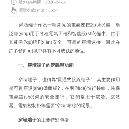
發(fā)布時間：2026-04-14
瀏覽次數(shù)：
8534
(yīng)用
新聞中心
穿墻端子作為一種常見的電氣連接設(shè)備，廣
泛應(yīng)用于各種電氣工程和智能設(shè)備中。由于
其能夠?qū)崿F(xiàn)安全、可靠的穿墻連接，因此在
榮譽資質(zhì)
許多領(lǐng)域中具有不可或缺的地位。
一、穿墻端子的定義與功能
聯(lián)系我
穿墻端子，也稱為“貫通式接線端子”，其主要作用
是可貫穿設(shè)備面板?，在兩側(cè)進行接線，確保
電氣設(shè)備的安全運行。它們常用于電源、濾波
們
器、電氣控制柜等需要“穿墻”布線的場景。
穿墻端子
的主要特點包括：