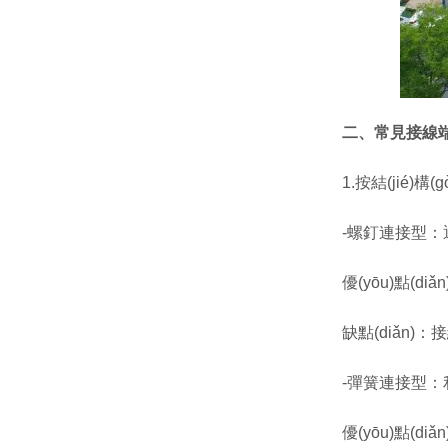
二、常見接線端
1.按結(jié)構(g
-螺釘連接型：通過擰
優(yōu)點(diǎn)：
缺點(diǎn)：接線速
-彈簧連接型：利用
優(yōu)點(diǎn)