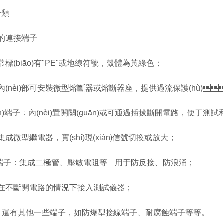
分類
的連接端子
iāo)有"PE"或地線符號，殼體為黃綠色；
èi)部可安裝微型熔斷器或熔斷器座，提供過流保護(hù)
端子：內(nèi)置開關(guān)或可通過插拔斷開電路，便于測試和
型繼電器，實(shí)現(xiàn)信號切換或放大；
成二極管、壓敏電阻等，用于防反接、防浪涌；
不斷開電路的情況下接入測試儀器；
，還有其他一些端子，如防爆型接線端子、耐腐蝕端子等等。