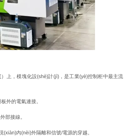
，模塊化設(shè)計(jì)，是工業(yè)控制柜中最主流
板外的電氣連接。
于外部接線。
xiàn)內(nèi)外隔離和信號/電源的穿越。