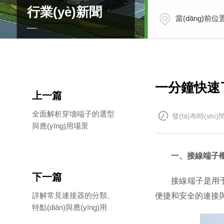
行業(yè)新聞
當(dāng)前位
一分鐘快速
上一篇
全面解析穿墻端子的選型
發(fā)布時(shí)
與應(yīng)用場景
一、接線端子
下一篇
接線端子是用于實(shí
詳解常見連接器的分類、
便捷和安全的連接與斷開
特點(diǎn)與應(yīng)用