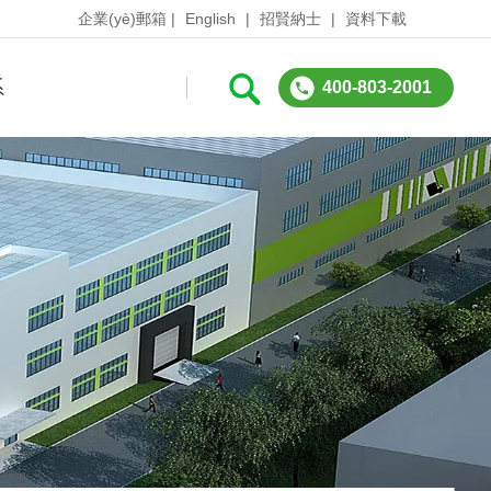
企業(yè)郵箱
|
English
|
招賢納士
|
資料下載
系
400-803-2001