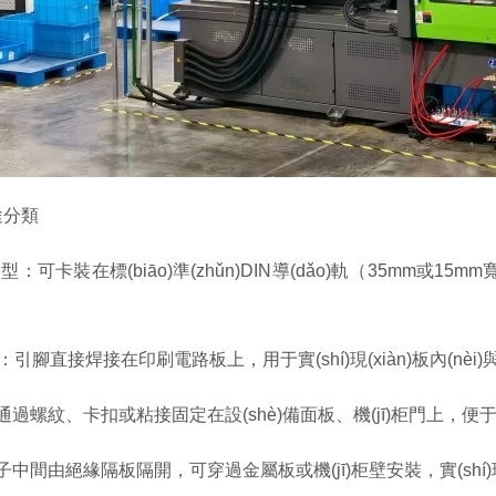
分類
卡裝在標(biāo)準(zhǔn)DIN導(dǎo)軌（35mm或15mm寬）上
接焊接在印刷電路板上，用于實(shí)現(xiàn)板內(nèi)與
紋、卡扣或粘接固定在設(shè)備面板、機(jī)柜門上，便
由絕緣隔板隔開，可穿過金屬板或機(jī)柜壁安裝，實(shí)現(